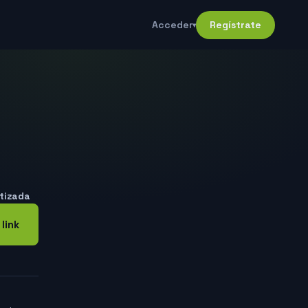
Acceder
Regístrate
▾
atizada
 link