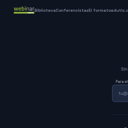
Biblioteca
Conferencistas
El formato
edutic.
Sin
Para e