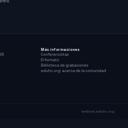
dentro
Más informaciones
26
Conferencistas
El formato
Biblioteca de grabaciones
edutic.org: acerca de la comunidad
webinar.edutic.org