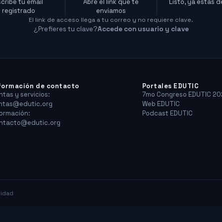
scribe tu email
Abre el link que te
Listo, ya estás 
registrado
enviamos
El link de acceso llega a tu correo y no requiere clave.
¿Prefieres tu clave?
Accede con usuario y clave
formación de contacto
Portales EDUTIC
ntas y servicios:
7mo Congreso EDUTIC 20
ntas@edutic.org
Web EDUTIC
formación:
Podcast EDUTIC
ntacto@edutic.org
cidad