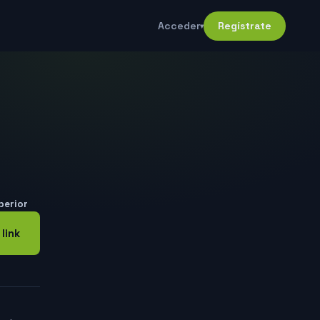
Acceder
Regístrate
▾
perior
 link