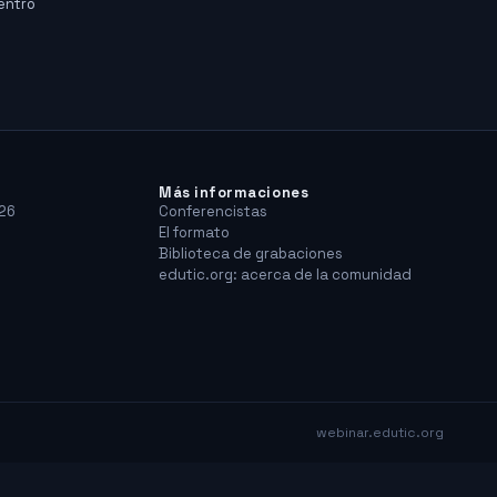
dentro
Más informaciones
26
Conferencistas
El formato
Biblioteca de grabaciones
edutic.org: acerca de la comunidad
webinar.edutic.org