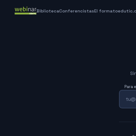
Biblioteca
Conferencistas
El formato
edutic.
Si
Para 