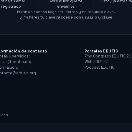
scribe tu email
Abre el link que te
Listo, ya estás 
registrado
enviamos
El link de acceso llega a tu correo y no requiere clave.
¿Prefieres tu clave?
Accede con usuario y clave
formación de contacto
Portales EDUTIC
ntas y servicios:
7mo Congreso EDUTIC 20
ntas@edutic.org
Web EDUTIC
formación:
Podcast EDUTIC
ntacto@edutic.org
cidad