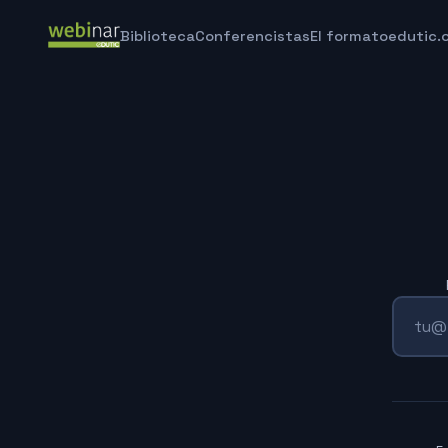
Biblioteca
Conferencistas
El formato
edutic.