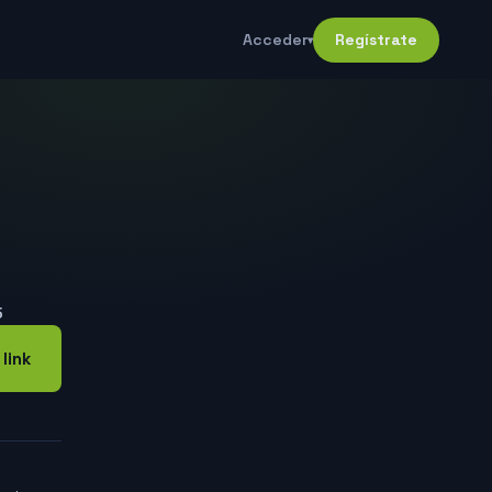
Acceder
Regístrate
▾
5
 link