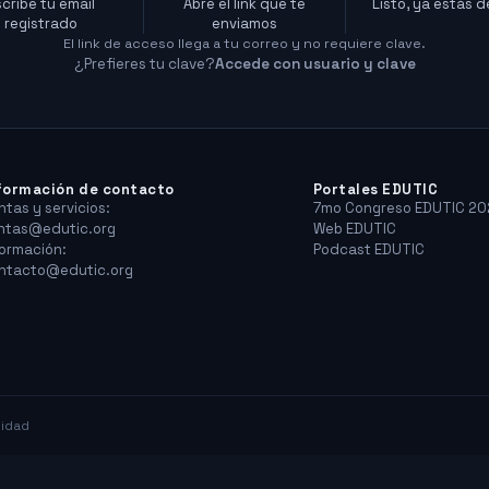
scribe tu email
Abre el link que te
Listo, ya estás 
registrado
enviamos
El link de acceso llega a tu correo y no requiere clave.
¿Prefieres tu clave?
Accede con usuario y clave
formación de contacto
Portales EDUTIC
ntas y servicios:
7mo Congreso EDUTIC 20
ntas@edutic.org
Web EDUTIC
formación:
Podcast EDUTIC
ntacto@edutic.org
cidad