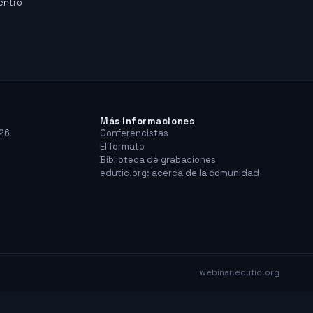
dentro
Más informaciones
26
Conferencistas
El formato
Biblioteca de grabaciones
edutic.org: acerca de la comunidad
webinar.edutic.org