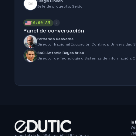
Sergio Rincon
Jefe de proyecto,
Seidor
10:00 AM
Panel de conversación
Fernando Saavedra
Director Nacional Educación Continua,
Universidad S
Saúl Antonio Reyes Arias
Director de Tecnología y Sistemas de Información,
C
In
Ve
ve
El portal de los Webinar EDUTIC reúne a