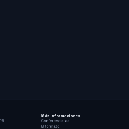
Más informaciones
26
Conferencistas
El formato