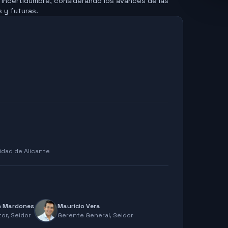
incertidumbre, considerando los avances de las
 y futuras.
idad de Alicante
n Mardones
Mauricio Vera
tor,
Seidor
Gerente General,
Seidor