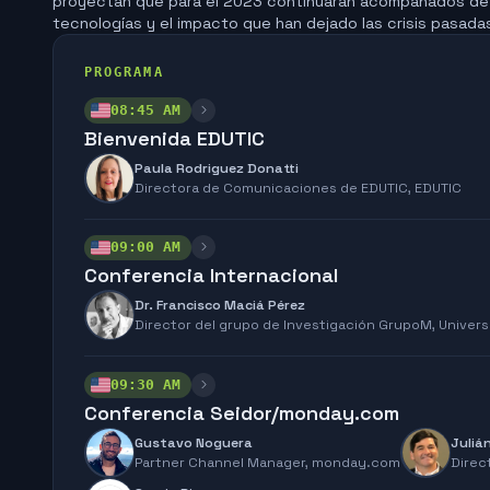
proyectan que para el 2023 continuarán acompañados de 
tecnologías y el impacto que han dejado las crisis pasadas
PROGRAMA
08:45 AM
Bienvenida EDUTIC
Paula Rodriguez Donatti
Directora de Comunicaciones de EDUTIC,
EDUTIC
09:00 AM
Conferencia Internacional
Dr. Francisco Maciá Pérez
Director del grupo de Investigación GrupoM,
Univers
09:30 AM
Conferencia Seidor/monday.com
Gustavo Noguera
Juliá
Partner Channel Manager,
monday.com
Direc